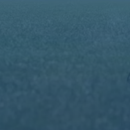
上一篇：跨年夜主場免費觀賽精彩紛呈另有驚喜敬請期待.
下一篇：意甲第21輪AC米蘭4-0克羅托內 伊布梅開二度雷比
关于我们
产品服务
新闻中心
联系