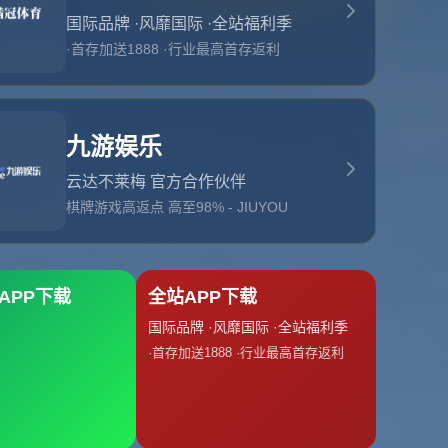
奧利執教.
雷恩新上任的体育总监马萨拉正计划邀请意大利名帅
来什么变化？
能够激发年轻球员的潜力。雷恩，此前以其青训系统而
皮奥利以其擅长**逐步建设竞争力球队**的能力被
支充满竞争力的球队。这一次，他希望借助皮奥利的