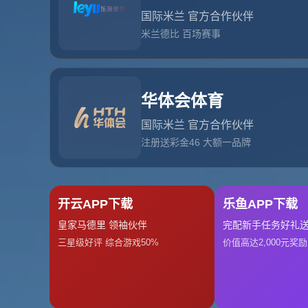
雷恩計劃
**雷恩计划更换主帅，新总监马萨拉有意请皮奥利执教
在欧洲足球圈，主帅的更迭往往意味着球队寻求新的
皮奥利来接手球队。这一消息让不少球迷对雷恩的未
**皮奥利的教练风格与雷恩的潜力**
皮奥利以其**灵活的战术和出色的球员管理**而闻
受到称赞，正期待通过引入皮奥利这样的教练，进一
事实上，雷恩在法国赛场上一直是一个耐人寻味的存
认为是适合的人选。他懂得如何在保有进攻意图的同
**马萨拉的战略眼光**
作为雷恩的新任体育总监，马萨拉在转会市场上有着