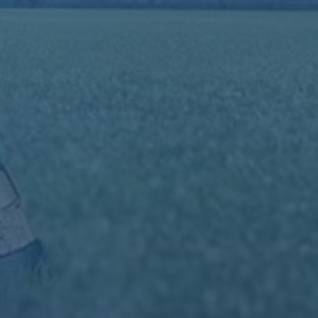
奇在禁区内从容完成破门，紧接着，他在**第70分钟**
态也为球队本赛季的表现增添了更多看点。
术意图。而伊布和雷比奇的出色配合，也让对手的防线
大胜也向其他竞争对手发出了强有力的信号：AC米兰