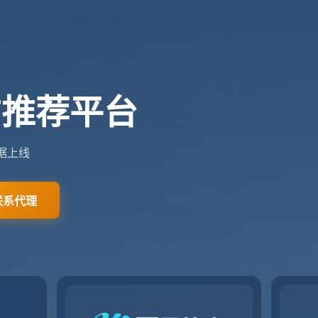
网站首页
关于我们
产品服务
新闻中心
以专业服务与客户满意度的最高境界为目标而不懈努力