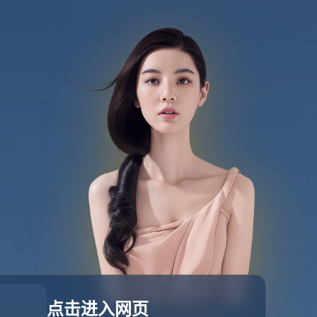
027-5045301
新闻资讯
联系我们