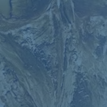
次对阵克罗托内，球队整体的技战术运用和心态调整都达到了很高的
一个缩影，也是AC米兰管理层精准引援策略的成功体现。
次证明了他不可思议的射门能力和门前嗅觉。**第30分钟**
稳将球送入网窝，为AC米兰扩大比分。这位瑞典前锋在场上的每