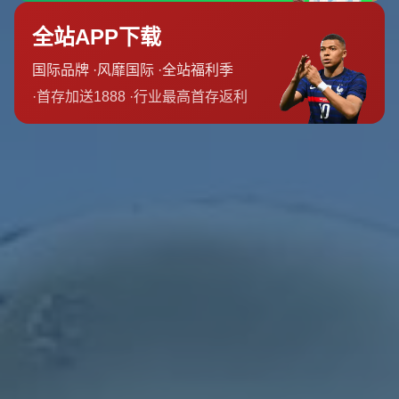
引进约罗 并且在合适的时间窗口重新上门 整个逻辑建立在
他的球员特质上 约罗具备出色的速度和横向覆盖能力 可以
有效应对高位防线身后的空间 他在对抗中的身体素质不输
传统强力中卫 却同时拥有现代中后卫应有的脚下技术 出球
稳定 性格沉稳 这让他在从里尔出发的年轻中后卫群体中显
得尤为突出 对皇马而言 球队的整体战术逐渐向高压抢回与
快速反击过渡 防线需要既能面对身后大空间 又能参与持球
推进的中卫 约罗恰好踏在这条趋势上 这也是皇马宁愿在欧
冠决赛后再次评估预算 也要继续尝试完成这笔交易的关键
原因
欧冠决赛的窗口效应
欧冠决赛不仅是荣誉之战 也是审视阵
容与调整规划的最佳样本 在这样的比赛中 每一位后卫的处
理球选择 对抗稳定性 对大场面压力的应对 都被无限放大 如