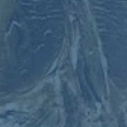
符合未来方向的核心中卫 被英超或其他豪门提前锁定 所以
即便此前谈判受阻 也要在欧冠决赛结束后重新评估形式 再
度尝试
经济与竞技之间的平衡
引进约罗并非只是一道战术题 更是