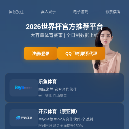
你当前位置：
首页
>
新闻中心
再次发起攻势!阿斯-皇马或在欧
冠决赛后追求约罗
发布时间：2026-04-11T01:29:10+08:00 阅读量：
当皇马再次把目光对准里尔天才后卫约罗时，人们会意识到
一个事实 那就是这家俱乐部从未停止过对阵容升级的渴望
尤其是在欧冠决赛这样的舞台结束之后 无论结果是登顶还
是失意 都有可能成为一轮全新重建与补强的起点 再次发起
攻势 既是对转会市场的宣言 也是对未来防线结构的前瞻布
局
皇马防线换代的必然选择
过去几年 皇马在锋线和中场的更