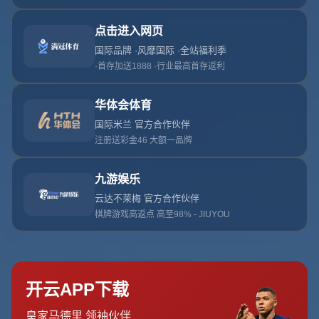
而立体的想象。
黑龙江与梅县的双向奔赴
并非偶然。纵观整个赛季，两支球
队走的是截然不同却同样艰难的道路。黑龙江队背后是广袤
的东北腹地与相对有限的足球资源，漫长寒冬让训练条件、
主场氛围都面临考验，但也塑造了球队偏重整体、防守纪律
严密的技术风格。相较之下，梅县则坐落在南中国的足球沃
土，周边有着深厚的校园足球与业余联赛氛围，球员技术细
腻、地面配合流畅，更偏向于主动控球和阵地压迫。正是这
两种特质迥异的球队，在同一赛季中相继完成冲击中甲的目
标，让“升级”这件事不再是模板化的成功，而是充满地域差
异和文化细节的故事。
如果说“获得下赛季中甲资格”是一个结果，那么真正值得探
讨的，是这个结果背后的逻辑。两支球队都在俱乐部结构和
竞技层面完成了较为系统的升级：管理层在预算有限的背景