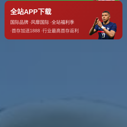
造等层面打开更多想象空间。
从球队成长轨迹的角度来看，这次“尘埃落定”的背后，是漫
长积累的阶段性爆发。以黑龙江为例，球队在上个赛季还饱
受伤病和资金压力困扰，很多场次只能在有限轮换中艰难度
日。但也正是在那样的环境中，一批本地年轻球员获得了宝
贵的出场机会，他们在高压之下快速成长，形成了如今阵容
中的中坚力量。到了本赛季，这些球员已经不再只是角色球
员，而是能够在关键比赛中承担责任的主角——无论是客场
逆转、还是在强强对话中咬住比分，都能看到他们在细节上
的成熟。这种由困难逼出的成长，是东北足球在新时期求生
与自我重塑的一种真实注脚。
梅县的案例则呈现出另一种路径。作为南方地区的新兴力
量，梅县在投入和资源上并不算“豪门”，但他们选择以长期