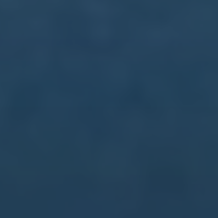
上一篇：2016“起源地杯”国际青少年足球锦标赛即将开赛
下一篇：女五联赛浙江临平赛区开赛 揭幕战吸引1500余名球迷助阵
关于我们
产品服务
新闻中心
联系我们
24小时服务热线
027-5045301