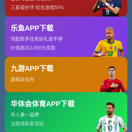
下，选择了高度务实的引援策略，优先补强关键位置，而不
是盲目大面积更换阵容；教练团队在技战术设计上，黑龙江
更注重反击与定位球，梅县则强调中前场的灵活换位和边路
撕扯，从而让球队在对抗同级别对手时拥有清晰而稳定的
“赢球路径”。这种从上到下的统一认知，是足球体系成熟与
否的关键信号，也是他们最终能站上中甲门槛的根本原因。
再从联赛格局看，黑龙江、梅县携手晋级中甲，意味着中甲
整体的地理分布和风格版图将出现新的变化。过去几年，中
甲联赛时常被诟病为“球队分布不均、风格趋同”，不少比赛
在观赏性和竞争性方面难以调动球迷热情。如今，来自东北
的黑龙江队与来自南粤的梅县队同时进入，一北一南、一刚
一柔，无形中帮助中甲补齐了地域与风格的空白。对于联赛
运营者来说，这种结构性的多样化，不仅有利于提升收视和
关注度，也有助于未来在青训布局、联赛营销、区域德比塑