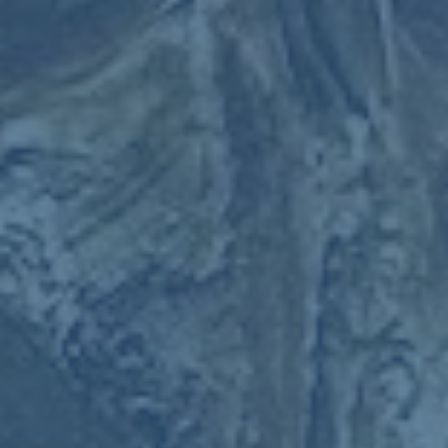
值得注意的是，这两支球队的晋级，还从侧面体现了“理性
投入”的价值。在一些赛季里，我们见过某些俱乐部通过短
期砸钱、密集引进外援来追求快速升级，但很快又因资金链
紧张或管理混乱而陷入低谷甚至退出联赛。相比之下，黑龙
江与梅县的升级路径更具可持续性：在预算可控的框架内，
优先保证球队运转与青训支出，再根据战术需要精准补强外
援与经验型球员，避免“为升级而升级”的短视操作。这种模
式的成功，为众多处于中下游或低级别联赛的球队提供了一
个可参考的范本——晋级中甲，未必等同于超出理性的豪
赌，而可以是循序渐进的水到渠成。
从球迷视角来看，黑龙江与梅县携手获得中甲资格，也为新
赛季打造了多个极具话题性的看点。北方球迷期待在严寒主
场中重现“魔鬼主场”的传统印象，让远道而来的对手在气