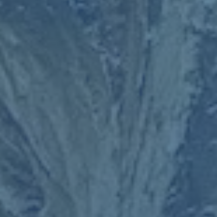
候、旅途和球迷氛围多重压力中吃尽苦头；南方球迷则希望
在温润气候里的主场看见技战术层面更为细腻的对决，主队
在地面配合与边路突破中展现“南派足球”的韵味。当冰雪与
岭南、硬朗与灵动在同一联赛频繁碰撞，不仅拓展了中甲的
观赏维度，也让联赛的故事性更立体：不同城市、不同文
化、不同球迷群体，将因为同一个联赛而形成新的连接。