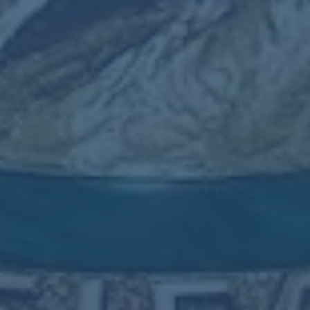
打，靠体系和长期主义谋求向上流动，这本身就是对联赛信
心的一种提振。当越来越多球队意识到：只有把基础打稳、
把青训建好、把管理理顺，才可能在关键时刻抓住机会，那
么中甲乃至中超的竞争质量，才有机会在未来几个赛季逐步
回升，而这两支新晋中甲队伍，恰恰是这种趋势早期的见证
者和参与者。