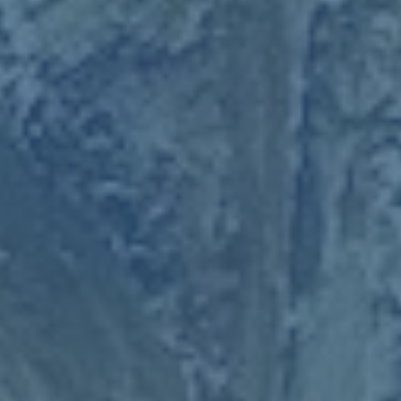
练营会设计比分落后、人数少一人的情景，让球员在限制条
件下寻找解决方案，而教练则在旁边观察谁能主动沟通、谁
能稳定情绪。家长在开放日中看到的，恰恰就是这种从“练
脚”到“练脑”“练心”的升级，也逐渐理解为何现代青训强调综
合素质，而不仅是传统意义上的“基本功”。
案例分析一开放日中的守门员视角
在一次家长开放日中，有一段关于守门员训练的场景让不少
家长印象深刻。一名身高并不算突出的U13门将，在高空球
对抗中几次出现判断失误，有家长私下议论“这孩子可能不
太适合守门”。但在随后的分组讨论中，守门员教练出示了
该球员前几天的训练数据和视频：扑救成功率、传球成功率
以及出球速度等指标都相当出色。教练解释说，这名门将正
处在身高快速增长期，身体重心变化导致短时间内起跳判断
出现偏差，这在U13阶段非常常见。真正需要关注的，是他