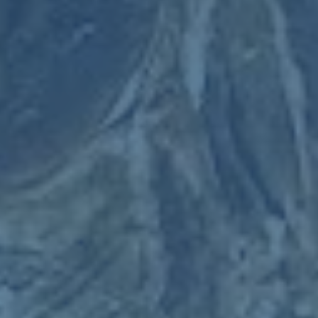
的直接效果。
U13年龄段的特殊性与训练理念升级
2005年龄段所在的U13群体，处在生理与心理双重变化的
关键节点。身体上，身高与力量开始迅速增长，但协调性、
柔韧性可能短期内出现波动；心理上，孩子逐渐形成自我价
值判断，更容易受同伴评价与比赛结果影响。2018年中国
足协U13优秀球员训练营在汉启动之所以受到关注，一个重
要原因就是它在训练设计中，非常清晰地回应了这个年龄阶
段的特性。
在训练安排上，教练团队放弃了简单重复的“体能堆积”，而
采用模块化设计：一部分时间专注基础技术，另一部分时间
通过小场对抗强化局部配合，再通过情景化训练模拟比赛中
的压力情境。例如，为了锻炼孩子在逆境中的应对能力，训