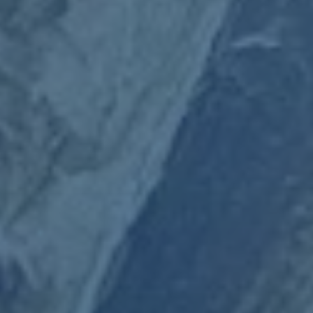
家长开放日的讲解环节，教练特意选取了几段他的比赛片段
进行分析，让所有家长看到：他在对手准备接球的前一瞬已
经开始移动，把对方的进攻线路“封死”，这正是现代足球高
度看重的战术阅读能力。
这名球员的父母在现场听完分析后感触很深，此前他们经常
在家里说“你跑得不够快，要再拼一点”，却很少肯定孩子在
阅读比赛和处理球方面的长处。开放日之后，他们改变了评
价方式，更多从决策质量去鼓励孩子。几个训练周期后，这
名中场球员在对抗赛中的自信明显增强，敢于要求队友给
球，也敢于在狭小空间内进行配合。这个案例说明，当家长
的评价体系与教练的专业标准逐渐对齐时，孩子会获得更稳
定、更持续的成长环境。
青训与学业如何平衡开放日给出的答案