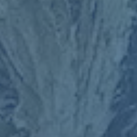
是否敢于在失误后继续出击、是否愿意在视频回放中面对自
己的问题。
在教练的引导下，家长再次观看训练时，就能明显感受到这
名门将每一次出击背后的勇气和调整。这段经历说明，家长
开放日不仅是“看热闹”，更是学习如何“看门道”。通过专业
的解读，家长慢慢意识到：一两次失误并不能定义一个U13
球员的上限，重要的是在系统训练和心理支持下，孩子是否
拥有持续成长的能力。
案例分析二普通中场球员的逆袭之路
另一个颇具代表性的案例来自一名中场球员。训练营初期，
他在体测数据上并不突出，短距离冲刺、折返跑都排在中
游，家长一度担心他会被更有“身体优势”的球员取代。但在
多场内部对抗赛中，录像显示他在组织进攻时传球选择非常
合理，失误率低，反抢积极，且具备良好的“预判意识”。在