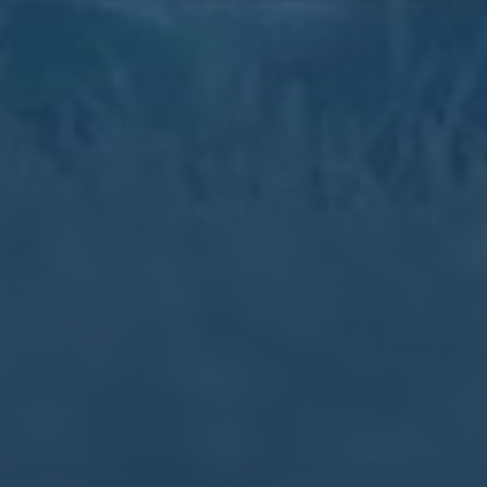
说，走进训练营、参与开放日，不只是一次观摩，而是一次
自我升级 从焦虑型陪伴，走向理性、温暖、专业支持型陪
伴，这也许正是中国足球在U13这样的小小年纪里，最需要
也最珍贵的改变。