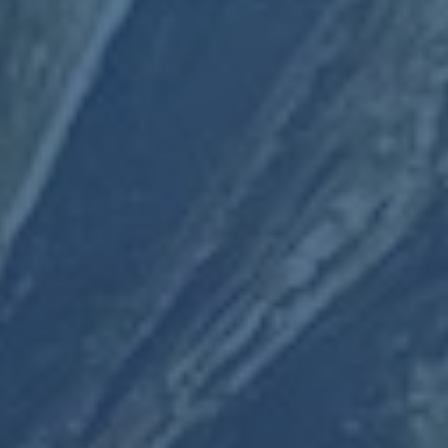
在2018年中国足协U13优秀球员训练营的家长开放日上，
另一个高频话题是“学业与训练如何兼顾”。许多家长坦言担
忧：高强度训练是否会挤压文化课学习时间，未来是否还能
有多种选择。对此，教练团队和随行的教育专家给出了比较