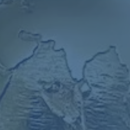
断交织 形成极具张力的比赛结构 海港在中场通过短传渗透 寻找
次调兵遣将 每一次阵型微调 都牵动着现场与屏幕前球迷的心 在
了竞技层面的标杆 那么杯赛更深层次的价值 则体现在它搭建的多
入同一体系 这种结构设计本身 就带有强烈的“全民”意涵 任何