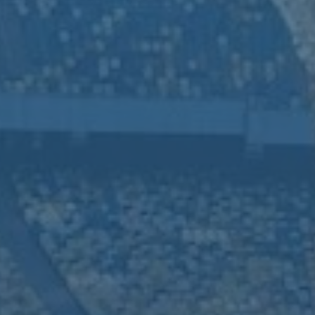
案例分析 一座城市与一支小球队的双向奔赴