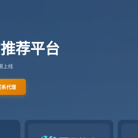
网站首页
关于我们
产品服务
新闻中心
以专业服务与客户满意度的最高境界为目标而不懈努力