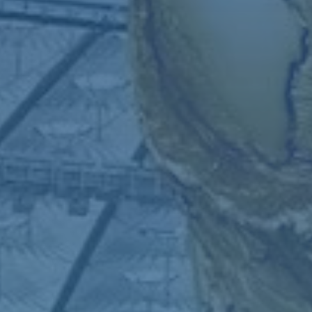
在2024年的赛程里 不乏以弱胜强的案例 某些来
动 把差距明显的对手拖入拉锯战 有的虽遗憾告负 却