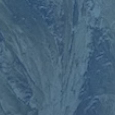
高的赛事话题
强化了“全民足球”定位 不再把重心仅仅放在决赛或者豪门身上 而
的联动 足协杯承办地在比赛期间同步组织青少年足球节 社区友谊
应
即便是早期阶段不那么“星光熠熠”的对决 也可以通过网络直播的
在足协杯打进世界波后 他所在的小城球场里 会多出许多模仿他射门