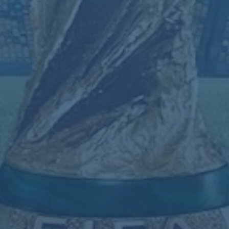
不断变化。从早期的前锋主导，到如今边锋和攻击型中场也能参