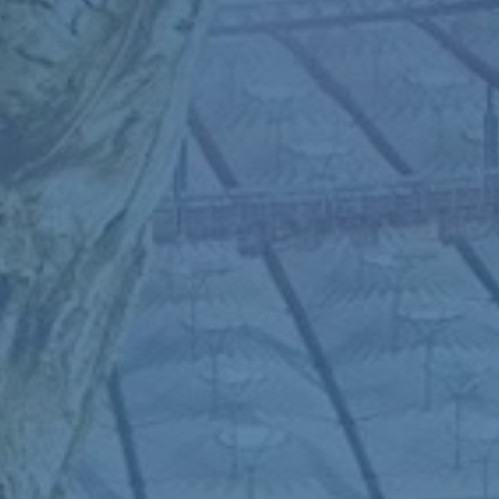
拜仁慕尼黑在欧冠赛场上大杀四方，以15粒进球强势夺
功并非偶然，
精准的射门技术和出色的跑位
让他成为