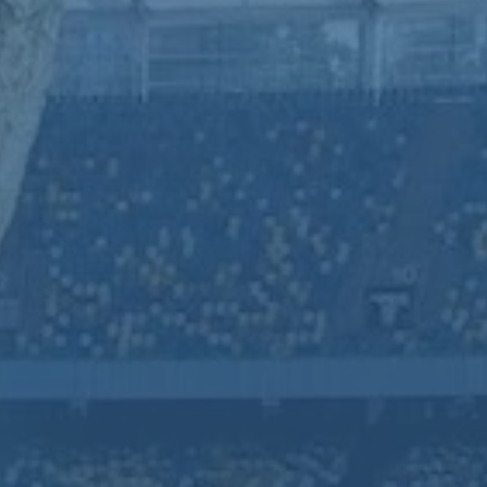
奥在1967-68赛季以6球成为金靴得主，他的速
的象征。这些先驱者用自己的表现奠定了欧冠金靴的