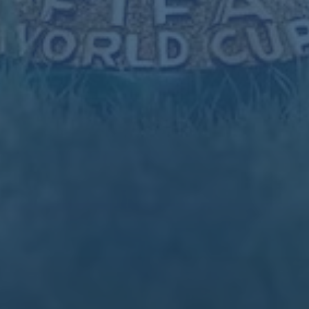
崭露头角，打破了传统中锋对这一奖项的垄断。这种趋势也让球
普認努涅斯需面對翻譯問題.
缺挑战
我们