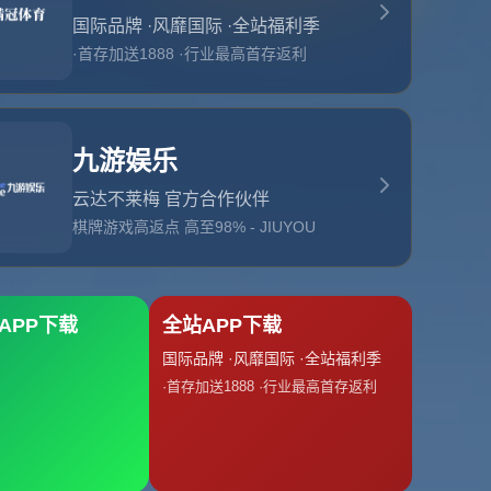
主更是无数球迷关注的焦点。他们不仅是球队的进攻
背后的故事。
一奖项见证了无数传奇射手的诞生。从早期的迪·斯蒂
选标准主要基于球员在单赛季的进球数，若进球数相
罗以7次获得欧冠金靴的成绩傲视群雄，他的进球能力
得金靴的他以细腻的技术和无与伦比的视野征服了无数