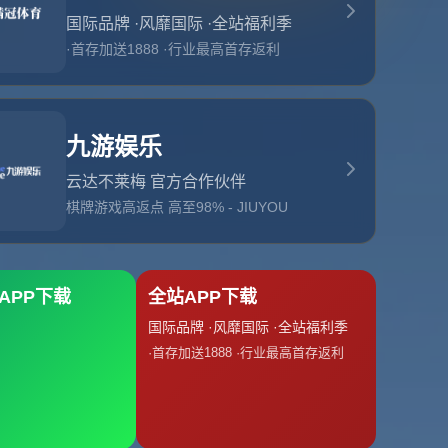
破門勞塔羅丟單刀.