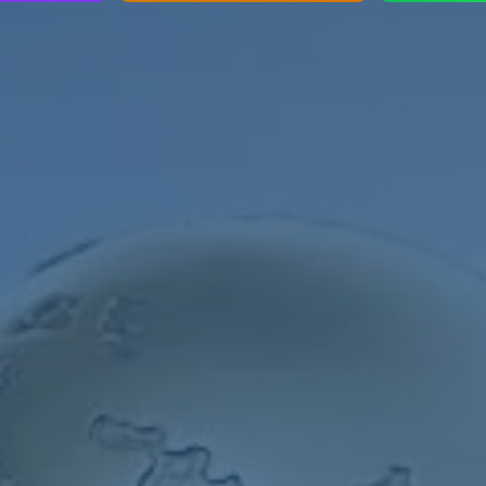
，这场比赛不仅仅是两支劲旅的碰撞，更是球迷期待已久的经典较量
与进球失之交臂，让许多人唏嘘不已。本文将深入探讨这场比赛的