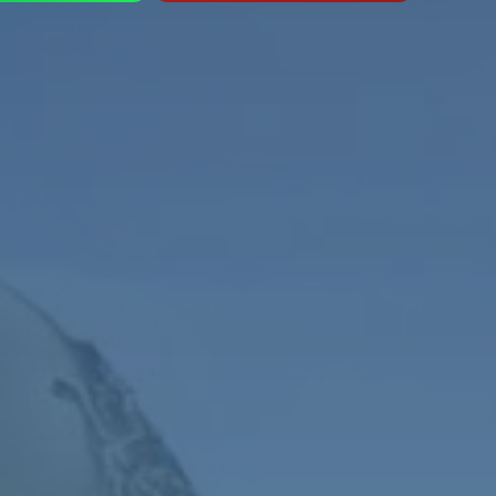
。**梅西**以其标志性的**任意球破门**再次展现
关键瞬间，并分析其中的战术亮点。