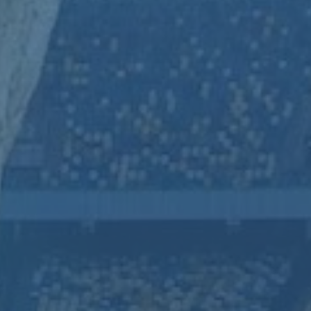
会，然而却未能将球送入球网。这个错失无疑为比赛
心理关口。
错失了实现三分的良机，也给智利留下了扳平比分的
疑。
出强大的斗志和战术执行力，多次在防守反击中威胁阿根
根廷如何提高射门精度，减少关键失误，将是决定球队