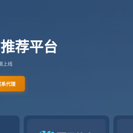
网站首页
关于我们
产品服务
新闻中心
以专业服务与客户满意度的最高境界为目标而不懈努力