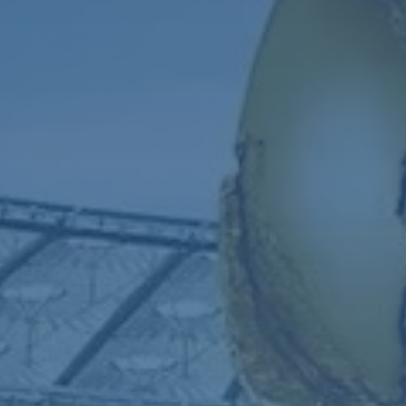
### 梅西的艺术：任意球破门