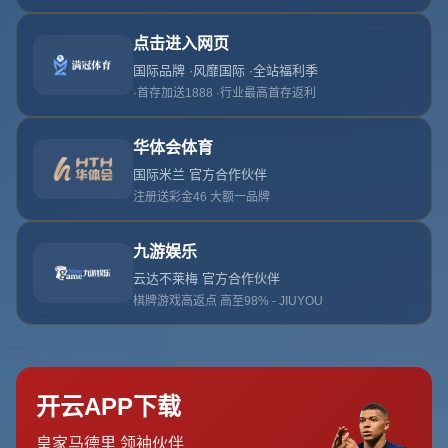
或许在某种程度上反映了当前国际米兰锋线的“拥挤”。拥有
卢卡库、劳塔罗等明星球员，国米的前锋线就如同一座金
矿，机会稍纵即逝。**对古德蒙德森来说，选择出外闯荡，
而不是继续在球队板凳上等待机会，或许是一个明智的决定
**。这也提醒我们，年轻球员在职业生涯的早期阶段，如何
在豪门中寻找成长道路是个关键问题。