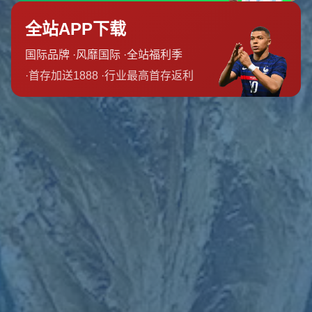
间的关系，将成为一个长期的挑战。
国米此时此刻正处于转型阶段，适时引入新鲜血液是巩固球
队未来实力的重要策略。然而，在这个过程中，球员个人的
发展方向与俱乐部整体规划之间，如何找到最佳契合点，将
直接影响到每位球员的成长与俱乐部成败。