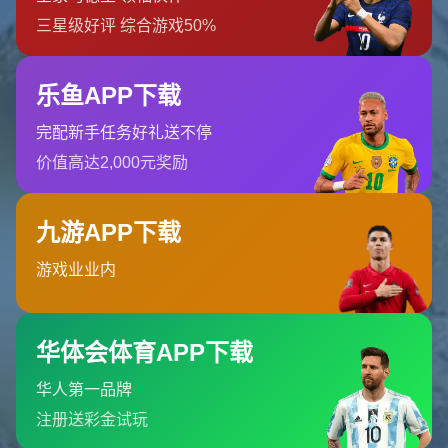
从历史案例来看，许多人认为换队尤其是在职业生涯初期是
种赌博，但若结合数据和成功案例，这种选择往往成为球员
突破的发展契机。*例如，加雷斯·贝尔*在热刺时期的表现
就为他后来加盟皇马打下了坚实基础。这样成功的转会，常
常被视为球员职业规划中的“破局”之举。
**以古德蒙德森为例**，他离开国米无疑是在寻找这样的破
局机会。他的技术特点与潜力让人对其在新球队的前景充满
期待。一个具有未来明星潜质的球员，在熟悉的新环境下磨
砺自身，突显价值，无疑是众多年轻球员“走出去，打出名
堂”的最佳路径。
而对于国际米兰来说，如何在保持锋线强大实力的同时，给
予年轻球员足够成长空间，也是值得思考的问题。随着更多
优秀新人不断涌入，如何平衡**成熟球员**与**新兴力量**之