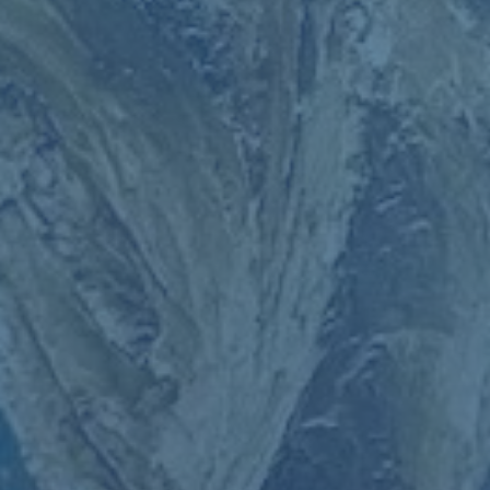
否依然具备竞争力的声音**。而对于摩洛哥而言，他们正在
书写属于自己的足球历史，表现出惊人的韧性与无畏。即便
仅是为了荣誉而战，他们仍旧将全力以赴。
**5. 案例分析：历史上的三四名决赛**
回顾世界杯历史，三四名决赛总能激荡出比预期更多的火