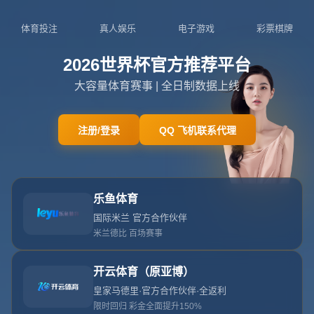
你当前位置：
首页
>
新闻中心
世界杯三四名決賽 克羅地亞摩
洛哥再次碰面 雙輸家仍須英勇
戰鬥到底.
发布时间：2026-04-11T01:29:10+08:00 阅读量：
**世界杯三四名决赛：克罗地亚与摩洛哥再次碰面，双输家
仍须英勇战斗到底**
世界杯是每四年一次的全球瞩目盛事，汇聚了全世界最顶级
的球队和球员。尽管进入决赛是每一支球队的梦想，但三四
名决赛同样检验着一支球队的韧性和斗志。这一次，克罗地
亚与摩洛哥两支球队将在这个舞台上再度碰面，即便无法争