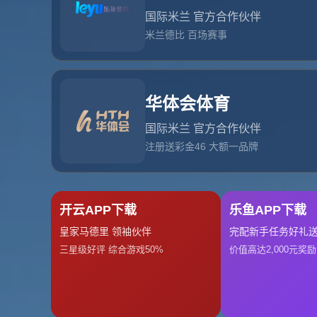
### 英格蘭足協確認斯特林今日歸隊：復出後的影
在英格蘭足壇，明星球員的一舉一動往往能引起千萬球迷的
核心球員，近日再次成為媒體焦點。英格蘭足協正式
入更多信心*。
### 斯特林的歸隊意義重大
斯特林在英格蘭國家隊的作用毋庸置疑。在此前201
速度和技術使他能撕裂對手防線，為隊友創造出無數
進攻系統中不可或缺的一枚棋子**。
而斯特林本次歸隊的意義更加深遠。在新一輪歐洲國
歸，不僅能提升國家隊的整體實力，還能為主教練加