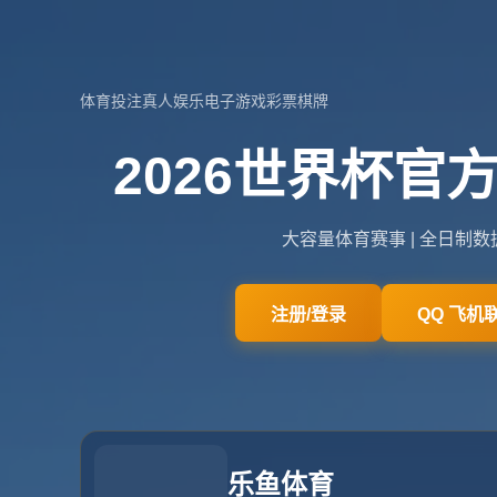
你当前位置：
首页
>
新闻中心