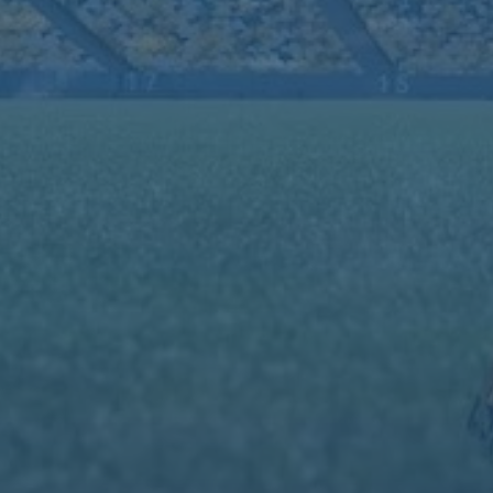
如今，隨著斯特林的歸隊，英格蘭國家隊的攻擊力將
特林的速度與盤帶能力，尤其是在對抗偏慢節奏后衛
### 小結：不可忽略的信心提升
斯特林的歸隊對於整支英格蘭隊來說，無疑是一次精
在的挑戰不是過去是否有壓力，而是如何以最佳狀態
上一篇：梅西回家之路現轉機 曝巴薩與邁阿密協商以租借方
下一篇：哈蘭德的失誤或成曼城致命傷，凱塞多需證明自己的