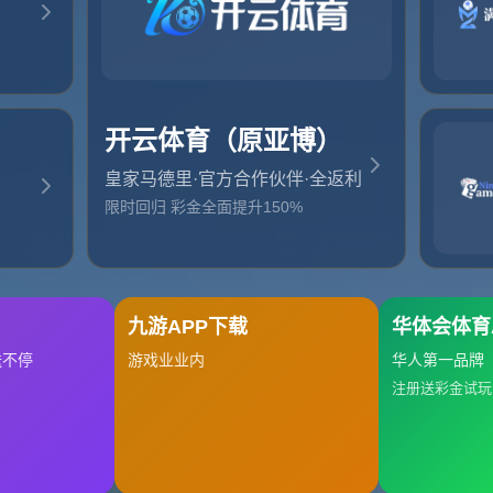
英格蘭足協確認斯特林今日歸隊.
发布时间：2026-04-11T01:29:10+08:00 阅读量：
響與未來展望
關注。**拉希姆·斯特林（Raheem Sterling）**—
確認，斯特林今日將歸隊參與國家隊集訓。*這一消息不僅在球
6年歐洲盃、2018年世界盃以及2020年歐洲盃上，他都憑藉
得分機會。同時，他還善於從邊路內切，為後排插上的球員吸引
家盃預選賽蓄勢待發的情況下，英格蘭迫切需要一名速度與進攻
雷斯·索斯蓋特提供更豐富的戰術選擇。