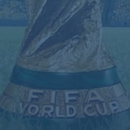
再次增強。在與意大利、德國等傳統勁旅的對決中，英格蘭需要
時顯得尤為關鍵。此外，他與其他前鋒如凱恩和福登的默契配合
神上的振奮。在國際級大賽的爭奪中，任何細節上的改變都可能
迎接未來。
式回歸.
價值.