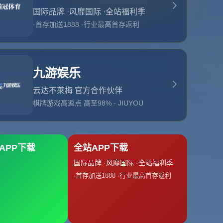
—這位長期活躍在國際足球賽場、英格蘭國家隊不可或缺的
迷中引發熱議，同時也為英格蘭接下來的重要賽事注
靈活的跑位和高效的門前終結能力扮演著關鍵角色。他的
防守火力。**斯特林的多面性讓他成為英格蘭國家隊
實力兼具的球員來增強進攻端的威脅。斯特林的回