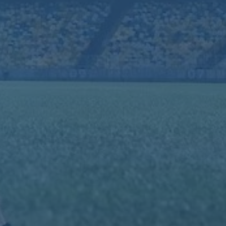
外，俱乐部还需要积极借鉴成功球队的经验，通过友
力的重要因素。**
源。*通过构建完善的市场运营机制，俱乐部可以实
利用不仅能增强球队的市场竞争力，还可以通过增加
不仅仅依赖一时的**努力与决策**，更需要长远的