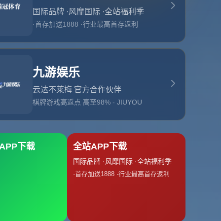
球員！.
为更多球队和球员提供展示自我的机会。在这样的背景
探讨青島紅獅如何为这一目标努力，同时分析该过程中
站稳脚跟的球队，更是为全国那些未被挖掘的足球天
支充满活力和竞争力的队伍。*
扩大了选材范围，也有助于提高球队整体实力。**例
的价值。**