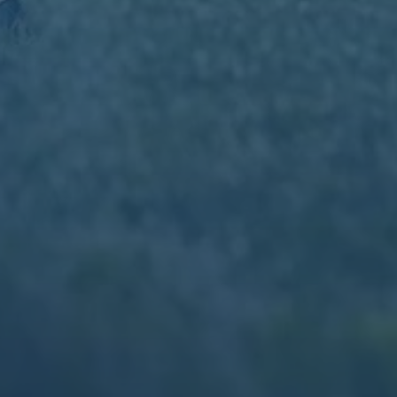
24小时服务热线
027-5045301
微信公众号
壹号娱乐
 by