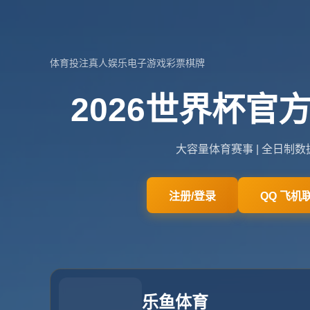
你当前位置：
首页
>
新闻中心