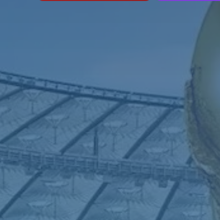
尽管青岛红狮为加入中甲采取了诸多措施，但前路依
到球员训练，每一项都需要精心策划和执行。