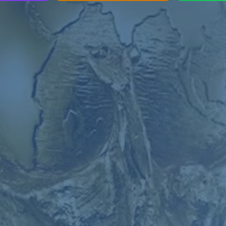
然困难重重。要在竞争激烈的中甲联赛中占据一席之地，球队需