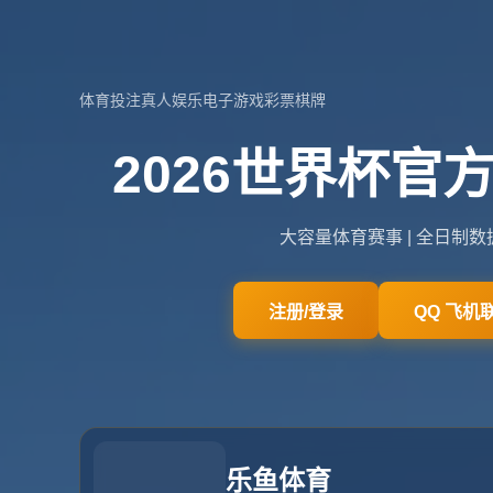
你当前位置：
首页
>
新闻中心