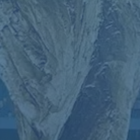
於巴薩來說**，奧爾莫無疑能提升中場的多樣性，幫助球隊逐漸
會。
Fàbregas）。這位巴薩青訓營出身的球員早年選擇加盟阿森納，
跡不禁讓人聯想到這段歷史。**當年錯過的舞台，如今可能會在
，奧爾莫加盟巴薩的可能性無疑為球壇注入了一股期待的動能。對