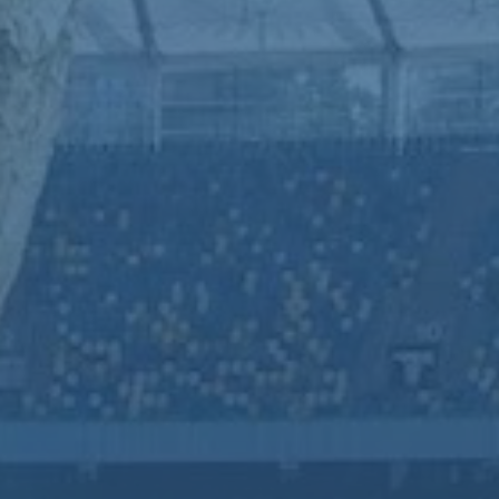
恢復以往流暢、侵略性的踢法。而對於奧爾莫個人而
但在成熟後，他最終回到了自己的母隊，並成為2011
他腳下熠熠生輝**。
於巴薩球迷而言，這名拉瑪西亞失散已久的天才重返諾坎