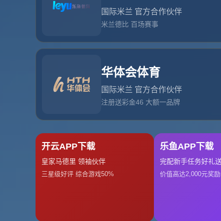
當年今日 
**當年今日：奧爾莫即將登陸諾坎普，巴薩官宣只是時
隨著冬季轉會窗口的臨近，球迷們的目光再次聚焦在擁
那，而**“巴薩官宣只是時間問題”**的傳言正持
次聚焦這位冉冉升起的中場之星。
### **拉瑪西亞之子：奧爾莫與巴薩的不解之緣**
2007年，年僅九歲的丹尼·奧爾莫進入了**拉瑪西
當時巴塞羅那一線隊星光璀璨，很難為年輕球員提供
旅程。
在迪納摩期間，奧爾莫迅速崛起，以優異的數據和全面的
這裡進一步證明了自己的實力。與此同時，他也逐漸