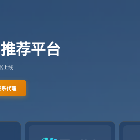
网站首页
关于我们
产品服务
新闻中心
以专业服务与客户满意度的最高境界为目标而不懈努力