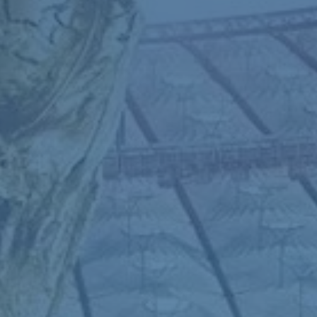
的臨場應變能力，這無疑能彌補球隊的缺陷。此外，他曾
面性讓他能勝任前腰、邊鋒甚至中前場的任意位置，