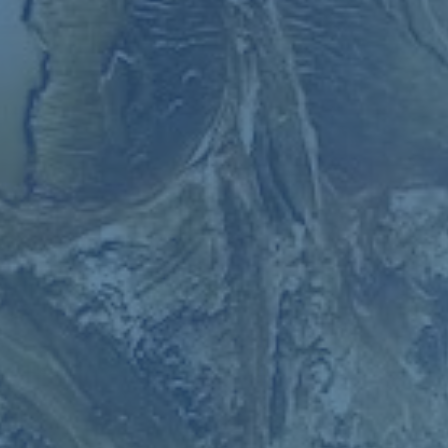
*技術能力**與**戰術意識**，尤其是在高位壓迫、防守轉攻中
巴薩DNA**。
，奧爾莫平均每場完成2次關鍵傳球，成功率達到87%。他的多