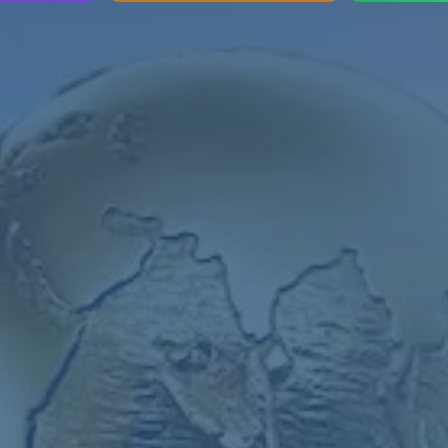
的下滑和創造力的減退讓球隊的比賽風格略顯單薄。儘管加維（Gav
和終結進攻的多功能球員，而奧爾莫正是解決方案之一。