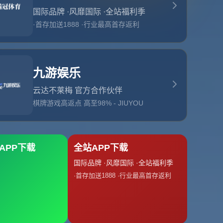
是時間問題.
身上。根據可靠消息來源，奧爾莫非常接近加盟巴塞羅
地，這個消息不僅讓巴薩球迷充滿期待，也讓歐洲足壇再
，對於年輕時的奧爾莫來說，機會並非總是唾手可得。由於
亞球隊迪納摩薩格勒夫，從此展開了一段爆發式成長的
盟德甲勁旅萊比錫紅牛（RB Leipzig），並在
事。