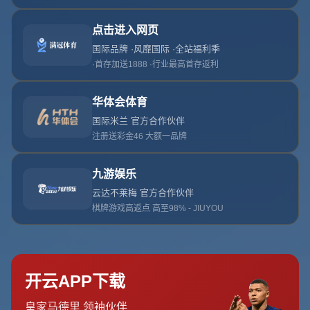
身而出，为球队带来了无数胜利。**巴特勒的努力和付出理
应得到更多的认可**。他的防守能力和场上决策都是热火战
术体系中不可或缺的一部分。在过去几个赛季中，巴特勒多
次带领球队在季后赛中创造惊喜，他的表现令所有人瞩目。
然而，与巴特勒的巨大贡献形成对比的是，热火队的管理层
却没有给予他应有的支持。帕特·莱利，这位曾经将热火带
上最高峰的总裁，如今却面临着思维僵化的问题。**莱利接
近80岁，在面对新时代的篮球发展时，他的保守决策对球
队的影响逐渐显现**。例如，在球员交易和引援方面，热火
队近年来缺乏突破性动作，使球队在竞争激烈的东部赛区始
终处于尴尬位置。