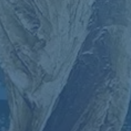
的**_精神領袖_**和**_技術核心_**。他的加入為球隊
是實現他們長期目標不可或缺的一部分。
僅意味著技術的提升，更代表著團隊精神的勝利。我們期待在更