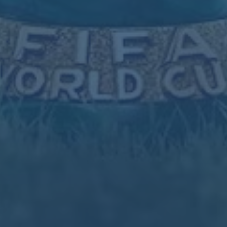
將以不同方式追趕你的步伐.
建功皮克傷退.