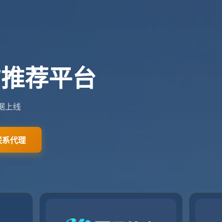
网站首页
关于我们
产品服务
新闻中心
以专业服务与客户满意度的最高境界为目标而不懈努力