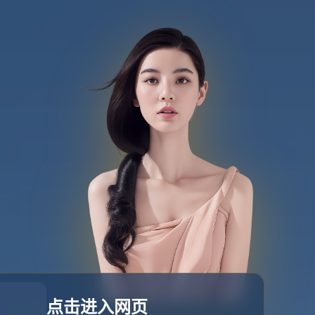
027-5045301
新闻资讯
联系我们