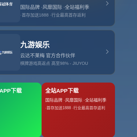
.
近加盟的球員來說，他的到來不僅為球隊注入了新鮮
球隊的關鍵人物。他的加盟讓整支隊伍的戰術選擇變
。瓊斯以其精湛的技藝和出色的協作精神，顯著提高了球隊
_，尤其是在一場對陣聯賽主力球隊的比賽中，瓊斯不