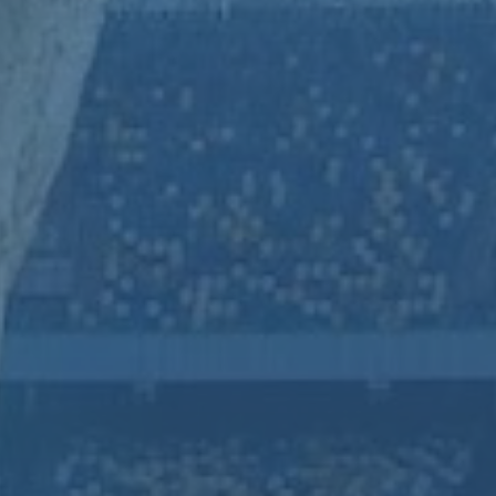
注入了前所未有的活力與動力，也讓重返歐冠的目標不再遙
多的賽事中，見證瓊斯及其球隊的精彩表現。