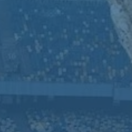
隨著比賽的深入，瓊斯的重要性愈加凸顯，他成為了球隊
不可及。球隊管理層也深知，擁有像瓊斯這樣的球員
在這樣的背景下，瓊斯帶領球隊邁向歐冠的旅程，不