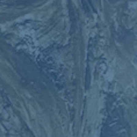
望在即將到來的賽季中贏得更多勝利，並順利重返歐冠舞臺。球