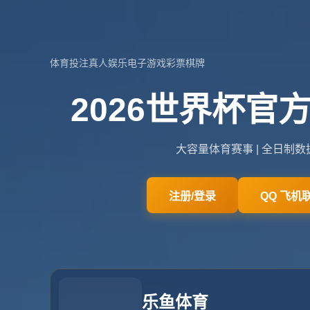
你当前位置：
首页
>
新闻中心