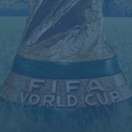
联赛更多的积极变化。
上一篇：庫裏談追分艱辛 克萊關鍵三分頻頻如虹.
下一篇：世預賽歐洲區第2輪哈薩克斯坦0-2法國 登貝萊破門格列茲
曼造烏龍.
关于我们
产品服务
新闻中心
联系我们
24小时服务热线