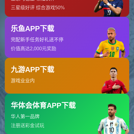
星，可是團隊配合上卻略顯不足。這在此前對陣江蘇的比賽
中已經暴露出來，球員之間缺乏默契，屢次失误使比賽結果
不盡如人意。
*廣東隊*同樣面臨著这样的問題。即便擁有強力的球員陣容
和過往的輝煌戰績，本賽季的表現卻略顯疲軟，如何在新秀
衝擊下穩固自己的霸主地位，是廣東隊亟待解決的課題。
**案例分析：江蘇隊的策略**
一個成功的案例往往值得反覆琢磨。*江蘇隊*不僅善於發掘
人才，還在戰略上投注了更多心力。他們在訓練中強調*團
隊配合*與*個人技術*的完美結合，使得新秀在比賽中能夠
發揮出最大潛力。與此同時，教練團的靈活調度讓球隊在面
對不同對手時能用最佳陣容迎戰。