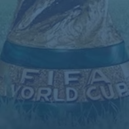
境？这种悬念，正是CBA联赛最吸引人的地方。
*作为球迷的你，怎么看待本场比赛？让我们共同期待下一
场对决的精彩！*
上一篇：勇士交易施羅德的目的在於適應他而非讓他適應球隊.
下一篇：所謂的魯疆青少年訓練營轟轟烈烈開幕，120余名教練和球
員忙得不可開交.
关于我们
产品服务
新闻中心
联系我们