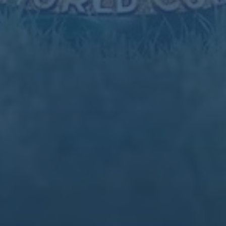
关于我们
产品服务
新闻中心
联系我们
24小时服务热线
027-5045301
微信公众号