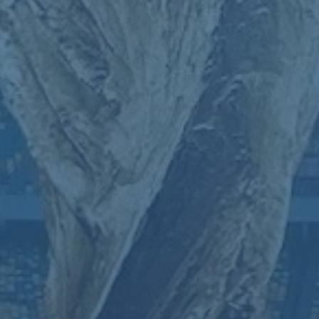
年輕球員的成長並非孤立存在，而是直接影響到球隊整體的
化學反應。**更高效的球權分配、更流暢的戰術執行以及團
隊凝聚力的提升**，都能幫助核心球員如範弗裏特在場上發
揮得更加自如。這種協同效應實際上體現了籃球比賽的本
質：一項極度依賴團隊合作的運動。
基於烏度卡的看法，我們也可以聯想到其他成功的案例。例
如，在上賽季，一支聯盟強隊通過對年輕球員的耐心培養，
讓他們逐漸發展出穩定的三分能力與防守站位，最終補足了
球隊核心後衛的短板，大大提升了整體競爭力。這也為那些
處於重建期或尋求新突破的球隊提供了一條可行的道路。
### 關鍵詞融入的延展探討
根據烏度卡的觀點和範弗裏特的情境，我們可以得出這樣的
結論：**球隊要想在競爭激烈的聯盟中強化實力，不僅需要