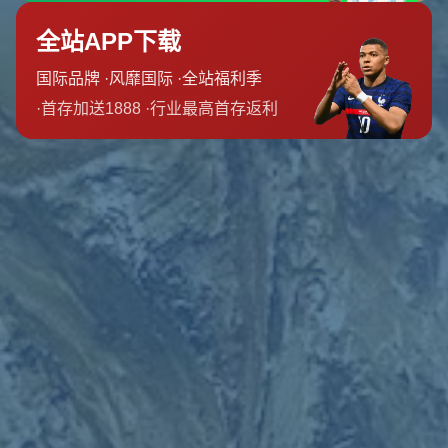
### 協同效應帶來的積極影響