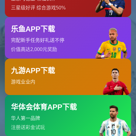
### 範弗裏特的核心角色與壓力分擔
作為球隊的重要核心，範弗裏特是一個**穩定的得分點和關
鍵時刻的領袖**。然而，長期以來對他的依賴也可能帶來潛
在隱患，例如體力消耗過度或背負過多壓力而影響表現。這
時候，年輕球員的快速成長就起到了關鍵作用。
具體來說，**當年輕球員能夠在防守端更積極地承擔責任或
在進攻端削減範弗裏特的壓力時，整個球隊的運轉將更加高
效**。舉例來說，某支球隊在過去的賽季中，正是因為幾名
新秀成員逐漸扛起防守重任，老練的核心球員才能將更多精
力放在進攻末段的關鍵處理上，最終帶領球隊取得勝利。