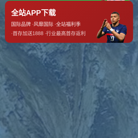
**防线的替代方案**
在科纳特可能缺席的情况下，克洛普能够动用的替代选项似
乎相对有限。虽然红军阵中还有范戴克这样的**顶级后卫
**，但比赛是一项团队运动，单靠一个人难以应对复杂局
面。乔·戈麦斯和乔尔·马蒂普可能会被考虑为替代人选，两
人都有着不错的资历和经验。尽管如此，他们能否迅速融入
现有的战术体系并与其他队友无缝衔接，仍需时间验证。
**纽卡斯尔联的挑战**