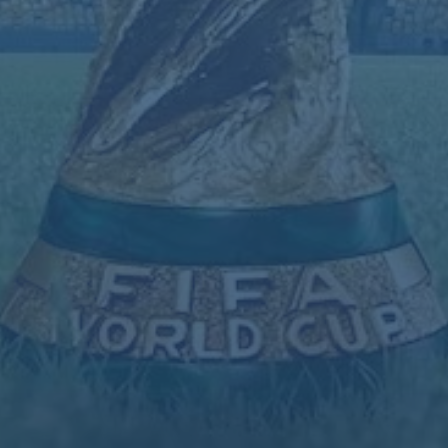
个人表现的思想碰撞。无论是坚持传统还是拥抱新的时代，
每位球员都在用自己的方式为篮球运动注入活力与色彩。
上一篇：科爾稱贊庫裏註重養生 今晚表現無可挑剔.
下一篇：上海海港19歲小將賈博琰有望加盟草蜢征戰U21聯賽.
关于我们
产品服务
新闻中心
联系我们
24小时服务热线