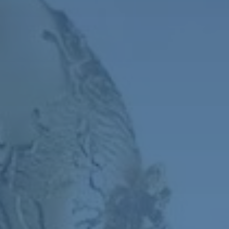
接受训练，之后又在西甲多支球队中效力，这为他在皇
忧短期财务报表。
得以在资金有限的情况下引入这位关键球员，为球队后