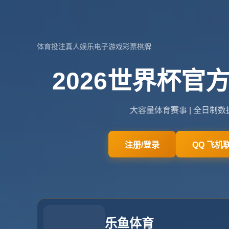
你当前位置：
首页
>
新闻中心