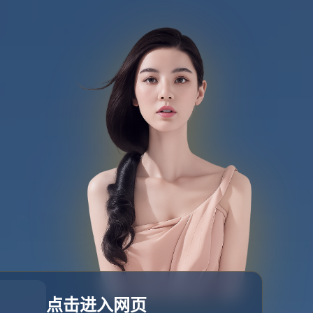
027-5045301
新闻资讯
联系我们