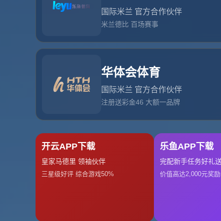
通過久
**通过久保建英，皇马享有两步入购分期付款优势！*
在现代足球转会市场中，款项的支付方式往往是一场
活的**分期付款方式**，成功引进了日本年轻新星
**主题解析：**之所以“通过久保建英，皇马享有
还巧妙地锁定了未来潜力无限的球员。
**久保建英的吸引力**不言而喻。这位年轻小将
俱乐部而言，引进久保建英不仅是对球队技战术的一
得。
**分期付款的优势**体现在两个层面：其一，能
从而在保障其他运营需求的情况下进行高额投资。其
险”。