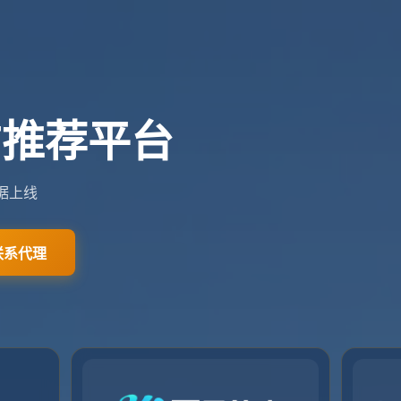
网站首页
关于我们
产品服务
新闻中心
以专业服务与客户满意度的最高境界为目标而不懈努力