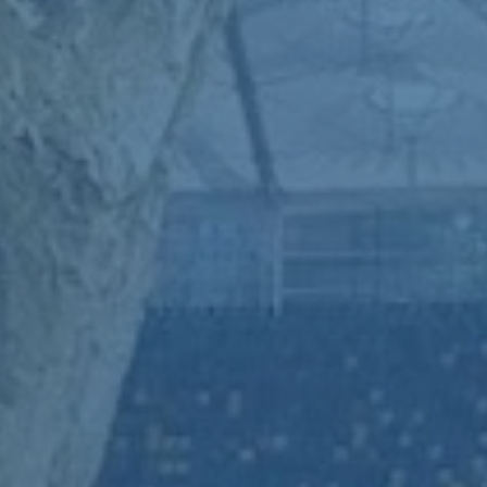
之间找到平衡。在皇马的精心运作之下，久保建英不仅
，皇马有效规避短期风险，提升了长远利益，让这次