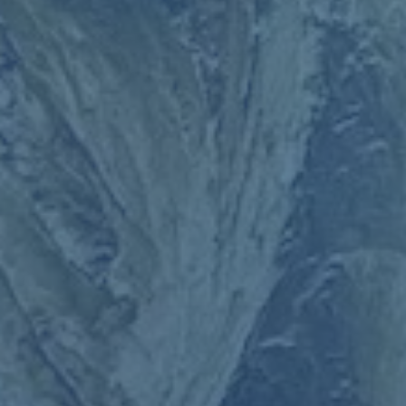
### **似曾相识的剧本：“关键时刻失手”再现赛场**
事实上，这样的“关键时刻失手”在篮球比赛中并非首次上
演。2019年的NBA季后赛中，戈登州勇士与休斯顿火箭的
一场经典对决令球迷印象深刻。火箭队在最后一分钟因球员
频繁失误和选择不当，最终输掉比赛，导致错失总冠军争夺
的机会。
无独有偶，此次圣约翰的“剧本”似乎和上述情形如出一辙。
**关键时刻，球队需要的不只是技术能力，他们更需要良好
的心理调节和稳定的执行**。无论是主教练的战术安排、传
球者的冷静判断，还是接球者的心理稳定，都成为决定成败
的要素。
---
### **案例分析：圣约翰的教训—谁能掌控关键时刻**