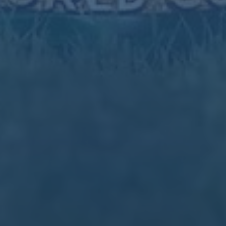
上一篇：記者揭秘鵜鶘欲以英格拉姆交換賈勒特阿倫遭騎士拒絕事
件.
下一篇：馬紹爾認為歐文即便手感不好也能保持積極心態 他的心態
在場上場下都很獨特.
关于我们
产品服务
新闻中心
联系我们
24小时服务热线
027-5045301