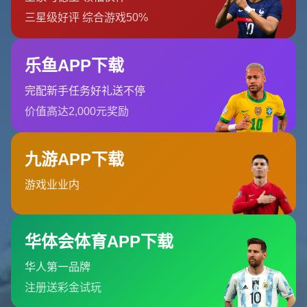
比赛的前三节，圣约翰大学可谓稳扎稳打，其精准的*战术
执行力*和球员的个人能力令对手毫无还手之力。他们在内
线得分和外线投射方面都展现了强大的统治力。然而，当比
赛进入最后三分钟，局势开始发生微妙变化。**贝勒大学凭
借强硬的防守，将分差逐步缩小到个位数，并成功制造了多
次关键失误**。
来到最后20秒，圣约翰依然手握微弱领先优势。他们本有
将比赛拖入胜利的希望，然而令人意想不到的事情发生了。
一名球员在发边线球时犹豫不决，最终被贝勒大学成功抢
断。这一刹那成为比赛的*转折点*。
---