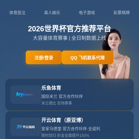
你当前位置：
首页
>
新闻中心
似曾相識的劇本 聖約翰關鍵時
刻失手 貝勒大學以追身三分逆
轉勝利.
发布时间：2026-04-11T01:29:10+08:00 阅读量：
**似曾相识的剧本：圣约翰关键时刻失手，贝勒大学以追身
三分逆转胜利**
在竞技体育的世界中，当比赛进入最后的关键时刻，每一次
选择、每一秒的犹豫，都可能决定最终的胜负。近日，美国
大学篮球(NCAA)的一场焦点战役再次将这种戏剧化场景呈
现给观众。**圣约翰大学在关键时刻的一次失误**，让自信