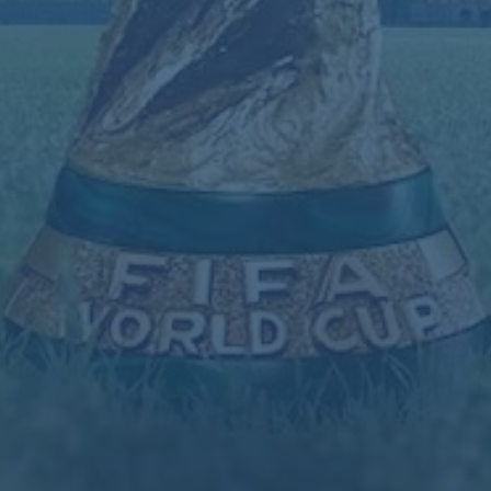
和失望。然而，许多忠实的支持者依然对球队未来充满期待。正
来，以更为坚实的姿态在西甲赛场上再创辉煌。
是许多球队在激烈竞争中必须面对和规避的问题。未来的赛场，
爾丁先後染紅.