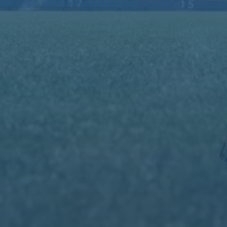
对于西班牙人球迷来说，这个降级的赛季充满了泪水
始。球迷们期望在不久的将来，西班牙人能够卷土重
这个赛季的教训不仅仅是西班牙人队的独特经验，而
的悬念。
上一篇：歐洲足球五大聯賽及歐冠歐聯直播平臺匯總.
下一篇：中超第5輪廣州隊1-0河北隊 楊立瑜破門張威與艾菲