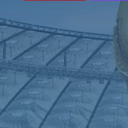
不少球评专家指出，西班牙人队本赛季的失败很大程
屡抓住的突破口。同时，主教练的战术调整也饱受质
**历史的重演：比较与反思**
这并不是西班牙人首次遭遇降级的困境。回顾2019
暂光辉并未让他们找到长久立足的方法。对此，球队
**球迷的感慨与期待**