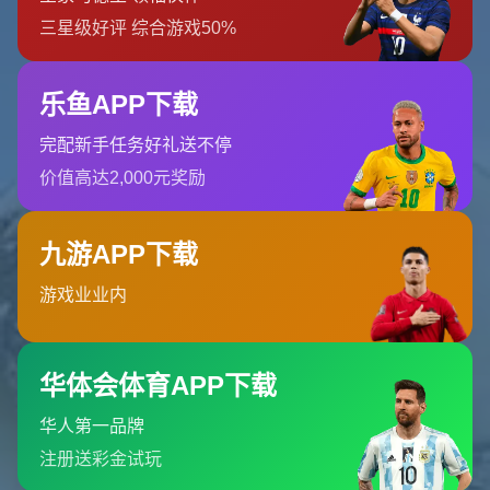
赋予了赛季尾声更多的戏剧性和看点。
### **斯佩齐亚与维罗纳：谁能突破生死困局？**
**斯佩齐亚**和**维罗纳**这两支球队本赛季的表现均不尽如
人意，但这并不意味着他们没有亮点。斯佩齐亚本赛季开端
表现尚可，但由于伤病和板凳深度不足，导致后半程战绩急
转直下。而维罗纳则是在换帅后稍显起色，但始终未能摆脱
降级区的阴影。
从纸面实力来看，**维罗纳在阵容厚度上似乎更具优势**，
但斯佩齐亚凭借饱满的斗志以及几场关键战中的顽强表现，
也绝不能被低估。两支球队都拥有能左右战局的核心球员，
比如斯佩齐亚的姆巴拉·恩佐拉以及维罗纳的德约兰·巴拉
克，他们的表现将在比赛中起到至关重要的作用。
历史数据同样有一定参考价值——在本赛季两队的直接交锋
中，彼此互有胜负，未能拉开明显差距。**因此，这场附加