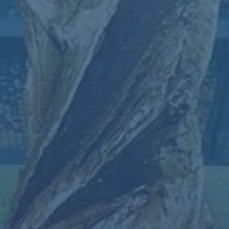
回顾欧洲其他联赛，降级附加赛并不少见。以英冠为例，每
年的升降级附加赛总能引发外界的高度关注。今年5月，考
文垂与卢顿的英冠升级附加赛决赛就是一例典型案例，最终
通过点球大战决出胜负。而这场比赛的收入价值超过一亿英
镑，堪称“最昂贵的比赛”。
同样，对于意甲的斯佩齐亚与维罗纳，这场比赛压力甚至不
亚于总决赛。毕竟不论是点球决胜还是加时绝杀，赛场上的
每一步都可能改写两支球队的未来格局。
### **展望附加赛：热血与悬念兼具**