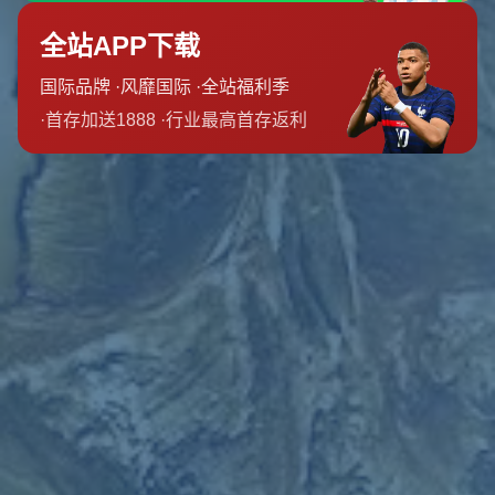
赛的结果充满悬念，是一场真正意义上的五五开对决**。
### **何以称为“生死之战”？意甲降级的重大经济影响**
对于斯佩齐亚和维罗纳来说，这不仅是一场关乎荣誉的比
赛，更与两支球队未来的经济命运息息相关。在欧洲五大联
赛中，意甲虽然较英超在资金吸引力上有所逊色，但留在意