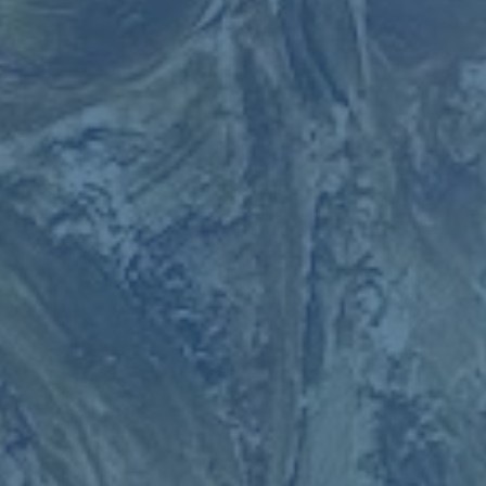
### **馬寧的執法，球員如何調整？**
對於球員來說，在馬寧執法下比賽，尤其需要保持冷靜。馬
寧懂得用自身權威壓制比賽中的多餘動作和語言爭執。例如
此前他在國家隊層面的亞冠比賽中，就曾因對抗過度直接出
示紅黃牌組合，讓兩支隊伍重回比賽正軌。因此，在即將到
來的上海德比中，球員需要全面了解馬寧的執法尺度，避免