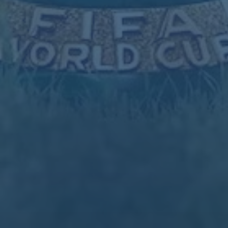
上一篇：克裏斯蒂談到自己的成長經歷希望能持續進步.
下一篇：德甲第28輪多特蒙德1-4RB萊比錫.
关于我们
产品服务
新闻中心
联系我们
24小时服务热线
027-5045301