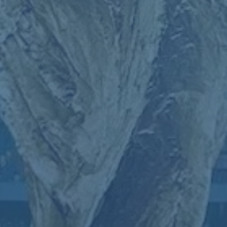
能够锤炼球技，更可以提升世界级的竞争力。但这也意味
着，当球员回归本土联赛后，其原有的名声和辉煌很可能会
迅速减弱。这种现象同样适用于科雷亚。尽管他在欧洲赛场
有所表现，但**期待拉普拉塔大學生利用科雷亚一跃成为顶
级强队，未免显得过于急功近利**，甚至可能是一次冒险行
为。