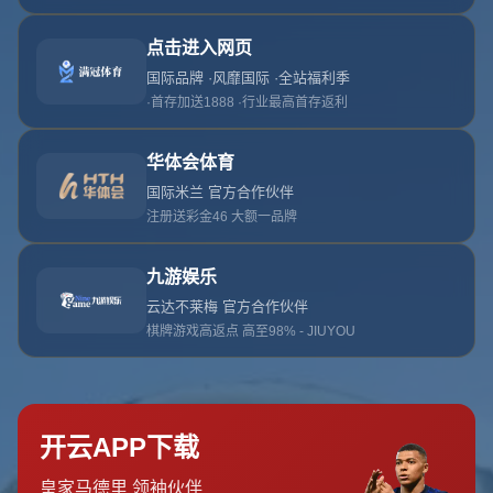
随着卡塔尔世界杯的临近，荷兰足球界传来了一则令人振奋
的消息——**范加尔与荷兰足协签约一年半，他将再次执掌
荷兰国家队**。这位曾帮助荷兰队走向辉煌的战术大师，将
带领橙衣军团征战这一全球瞩目的盛会。范加尔的回归给荷
兰足球带来了新的希望，同时也让全球球迷期待这支曾经闪
耀绿茵场的队伍在赛场上的表现。