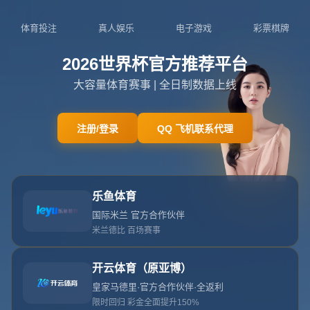
你当前位置：
首页
>
新闻中心
曝荷蘭足協與範加爾簽約一年
半 將率荷蘭隊征戰卡塔爾世界
杯.
发布时间：2026-04-11T01:29:10+08:00 阅读量：
**荷兰足协签约范加尔：开启卡塔尔世界杯征程**