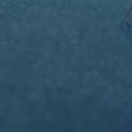
上一篇：朗尼克自曝將拒絕擔任德國主帥！.
下一篇：哈蘭德希望幫助挪威重返歐洲杯與世界杯.
关于我们
产品服务
新闻中心
联系