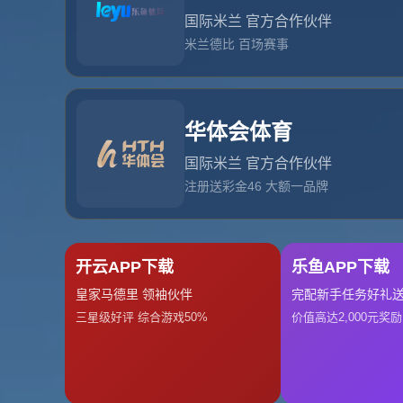
**21-22赛季英超第11轮：群雄逐鹿，悬念迭起**
英超联赛作为全球最关注的足球赛事之一，其每一轮的
烈的较量。本轮不仅出现了强强对话，更爆出冷门，
---
### **焦点大战：曼联遭遇曼城，红蓝对决分出胜负*
本轮的重头戏无疑是**曼联**与**曼城**这场“
远的影响。在老特拉福德球场，曼联虽然有主场优势
曼城在中场核心**德布劳内**的调度下掌控局势，最
再次感受到曼城厚实的阵容实力。曼联主帅索尔斯克
---