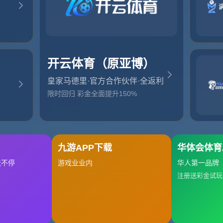
C米蘭3-2國際米蘭 萊奧2射1傳
发布时间：2026-04-11T01:29:10+08:00 阅读量：
射建功**