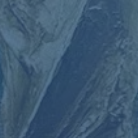
经验丰富的锋线老将不仅为球队首开记录，还在比赛爬满压力时，送
细腻的传球和跑位拉开国际米兰的防线，为莱奥等队友创造了良
空间的理解和掌控。而这场比赛不仅显示了他的进攻才华，更印