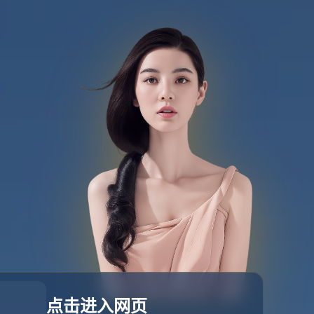
027-5045301
新闻资讯
联系我们