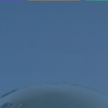
手国际米兰，成为当晚最令人瞩目的战役。这场比赛不仅让米兰城
比，深入探讨比赛背后的故事与战略，全方位呈现莱奥及吉鲁的