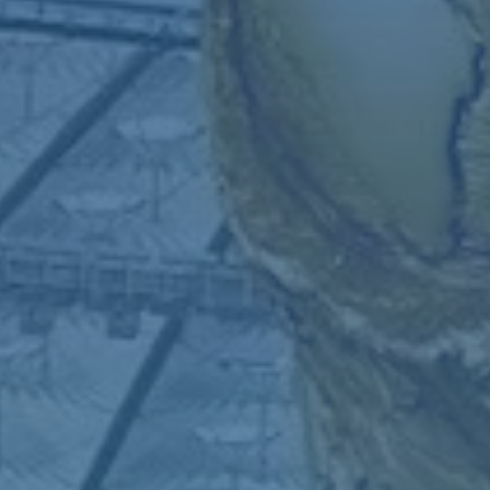
莱奥的第一个进球是在比赛开场不久后。当时AC米
击，他在接到吉鲁的助攻后，以劲射成功将比分扩大