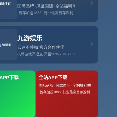
吉魯傳射建功.