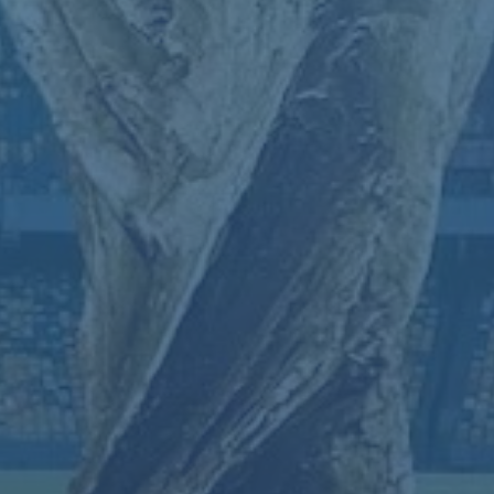
的攻防转换和流畅的传球，在积分榜上遥遥领先。
**总结**
概览整个2021赛季亚冠联赛小组赛，不难发现，每支球队
都有自己的亮眼瞬间，而积分榜则清晰地展示出各队的实力
和策略取向。通过深入分析积分榜，不仅可以更好地理解各