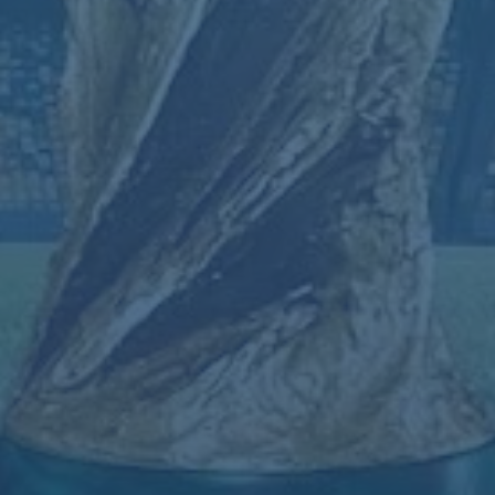
然而，曼聯作為英格蘭足球的重要象徵，他們的每一個失誤
與紀錄，都無疑會被放大檢視。這兩粒自擺『烏龍』所帶來
的影響，或許還會長時間被球迷和媒體津津樂道。
---
## 曼聯重振旗鼓的方向
對於曼聯來說，當前最迫切的需求是解決防守端的根本問
題，重塑信心和默契。從戰術層面上看，教練團隊需要加強
後衛與門將之間的溝通訓練，以避免類似烏龍球的尷尬情況
再次發生。同時，球隊應該引進心理輔導專家，幫助球員們
減輕賽場壓力，以更好地應對困局。
*曼聯作為歷史悠久的豪門球隊，有著豐富的底蘊與重整旗
鼓的潛力。* 雖然這次歐戰之旅留下了一頁尷尬的紀錄，但
只要從失敗中總結經驗，未來仍有機會將劣勢化為動力。