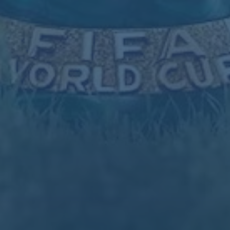
上一篇：以賽亞布朗26歲宣布退役：16歲踢英超、2次受重傷、外
界只留遺憾和祝福.
下一篇：利拉德堅信自己防守出色：無人能輕易突破我並在我面前
不斷得分.
关于我们
产品服务
新闻中心
联系我们
24小时服务热线
027-5045301