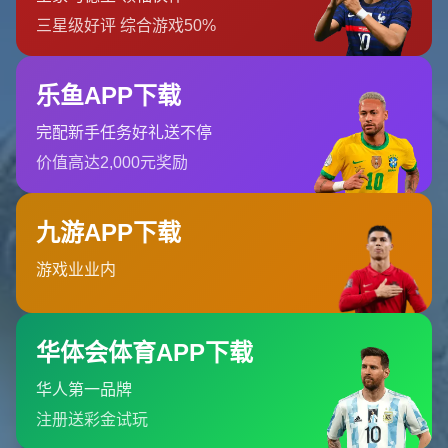
這不禁讓人聯想到曼聯本賽季的防守表現：頻繁的低級失
誤、不斷交替的後防搭檔、以及屢屢缺乏統一性的協作，無
疑成為影響成績的主因。從某種程度上來看，這兩粒烏龍球
的產生似乎正是所有問題在一場比賽中的縮影。
---
## 烏龍球背後的主因分析