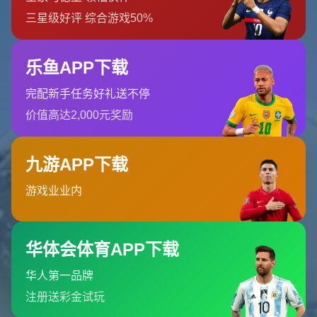
*例如，曼城和巴黎圣日耳曼的激烈碰撞就是赛程紧凑带来
的缩影。这两支豪门球队被安排在小组赛的前几轮就交手。
* **这一安排不仅让双方无需在小组末段死拼出线名额**，
还能令赛事初期便高潮迭起。而随着这类比赛的发生，球队
不仅需要具备良好的状态起步，还需要在后续比赛中保持持
续的高水平发挥。
**战略布局和关键比赛**