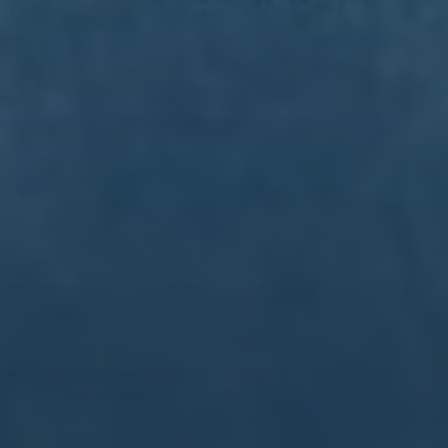
关于我们
产品服务
新闻中心
联系我们
24小时服务热线
027-5045301
微信公众号
壹号娱乐
Copyright 2024
壹号娱乐(官方) - NG大舞台，有梦你就来YI HAO