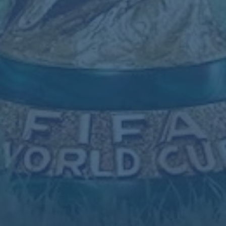
总之，**2022-2023赛季欧洲冠军联赛小组赛的赛程安排充
满了挑战和机遇**。球队必须在紧凑的比赛日程中展现高水
平的竞技状态，同时保持战略灵活性，以适应对手和外界环
境的变化。而对于观众来说，这无疑是一届值得期待的足球
狂欢。
上一篇：利拉德堅信自己防守出色：無人能輕易突破我並在我面前
不斷得分.
下一篇：伯恩茅斯迎全新隊史英超出場王！.