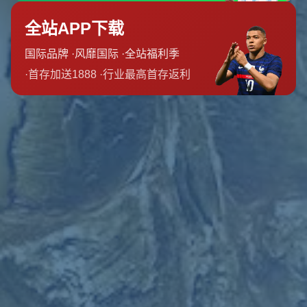
新的赛程安排也导致了**球队在战略上的重新布局**。许多
球队需要在短时间内面对联赛和杯赛的双重挑战，这使得对
手的战略更加多变且难以预测。因此，如何在小组赛阶段快
速锁定出线资格成为了每支球队的首要任务。
*皇马在安排小组战略时，选择优先确保小组前三场比赛的
胜利*，**以便在后续比赛中拥有更大的容错空间**。这种策
略不仅增加了球队的信心，也为队中的年轻球员提供了更多
上场机会。而反观意甲劲旅AC米兰，他们则通过灵活的战
术调整，重点锁定与小组相对较弱对手的比赛，全力争取净