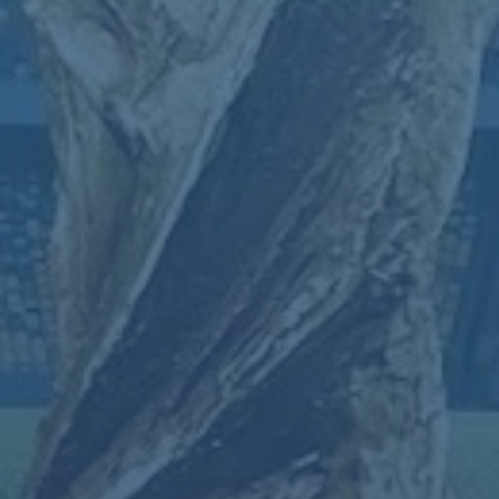
*比如，**巴塞罗那在赛程紧张的情况下，通过创新的数字
营销策略，与全球粉丝保持紧密联系**，增强了球队的国际
形象*。这些努力不仅巩固了现有的粉丝基础，还开拓了新
的市场领域。