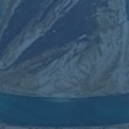
为夺冠热门之一。他们的**年轻球员如马丁内利**在关键时刻
突破口，进攻端的乏力是他们的一大顽疾。
的赛季结果产生巨大影响。对于阿森纳来说，本场胜利无疑是朝
增添了精彩的一笔。随着赛季的推进，阿森纳需要继续保持良好
他们成为本赛季英超最值得期待的球队之一。