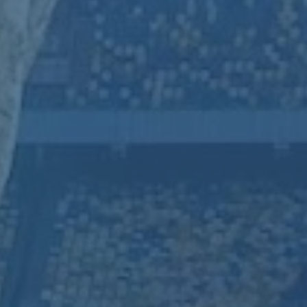
具备了极强的竞争力。本场比赛中，球队保持了稳固的
础**，而进攻端的效率则成了他们致胜的关键。
上风，却没能转化为实质性的得分机会。多次的射门
尽快调整策略，迎接接下来的比赛挑战。