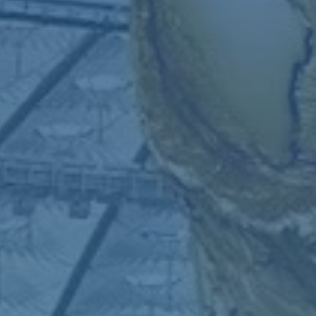
比赛在紧张激烈的气氛中展开，莱斯特城尽管是主场
钟，阿森纳终于打破僵局。*马丁内利在一次快速反
现了他完全不惧挑战的拼搏精神。