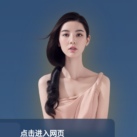
027-5045301
新闻资讯
联系我们