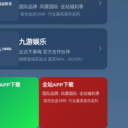
法.
大的身体素质、爆发力和超强进球能力迅速跃升为全球
媒体与球迷追捧的焦点。如此完美的表现背后，隐藏的
大潜力。
在下半场第56分钟替补出战。而在仅仅3分钟后的第
粒和第三粒进球。从替补登场到完成帽子戏法，哈兰德
会多特后的德甲首秀，哈兰德始终展示出极高的比赛