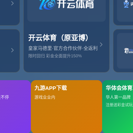
威妖人哈蘭德 德甲首秀即上演帽子戲
发布时间：2026-04-11T01:29:10+08:00 阅读量：
星初露锋芒**
林·哈兰德无疑是其中翘楚。这位出生于2000年的球员以其强
——**替补登场仅20分钟便完成帽子戏法**，瞬间让他成为
度解析哈兰德德甲首秀的精彩瞬间，以及他作为“未来巨星”的巨
德甲首秀。在对阵奥格斯堡的比赛中，他并没有以首发身份登场，却
球。随后的比赛中，他又在第70分钟和第79分钟分别完成第二
一贯实力的呈现。从效力萨尔茨堡红牛时期的欧冠小组赛，到转
*，不仅充满观赏性，更具备改变比赛局势的能力。