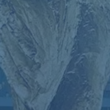
于一名年轻球员来说，成名仅仅是他职业生涯的起点。他的未来
“挪威妖人”从速度到战术执行力都表现出了非凡的成熟，足以证
的地位**。无论是德甲首秀的帽子戏法，还是随后的连续高效发
要更多时间去书写答案。