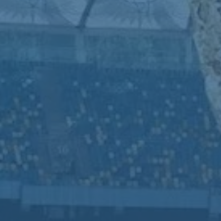
### **“未来巨星”光环下的挑战与潜力**
虽然哈兰德在德甲首秀中就掀起了巨大的轰动，但对
病、战术适应性，以及外界压力的影响。然而，这位
**哈兰德正在用一次次惊艳表现巩固自己未来巨星
年轻球员之一。他的未来将如何发展？这一切，还需