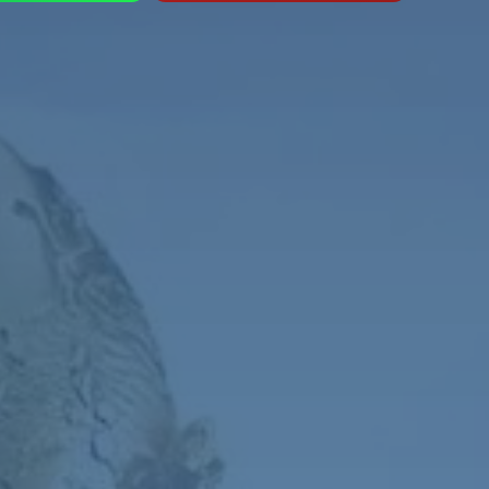
出了超越同龄人的数据：19/20赛季欧冠小组赛中他
无疑是一个**更高舞台的完美试炼**。
是让他在快节奏的比赛中摧枯拉朽。此外，他的终结能
，又能通过灵敏的跑位撕开后防线。这种综合能力，
了他与球队战术的契合特点。比赛中，他多次接到队
这让他完全适合球队的反击打法。”
调进攻速度与转换节奏的球队来说，哈兰德提供了一
。