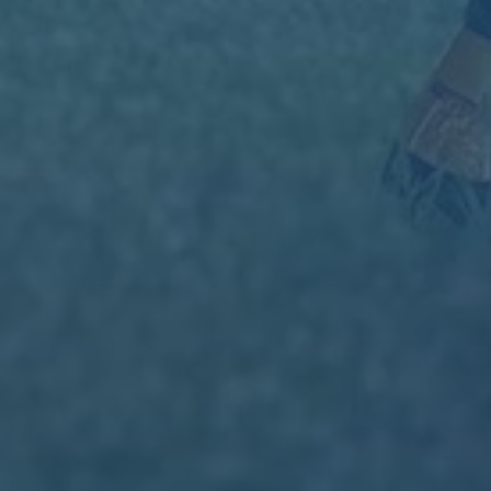
上一篇：吉達國民成功引進德米拉爾 年薪高達1100萬歐元.
下一篇：C羅拒絕與可樂同框的理由.