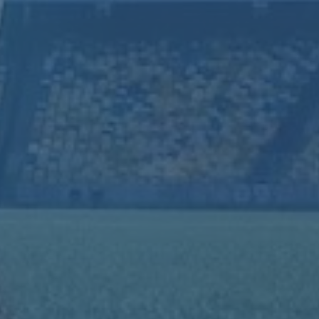
路传中和二次进攻寻找机会，最终锁定平局。这样的
的强大火力，而**“杨超声染红”**则让比赛的公平性