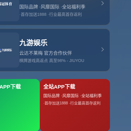
度楊超聲染紅.
潮迭起，不仅见证了国安射手张玉宁的梅开二度，更因
您深入剖析这场平局背后的精彩细节。