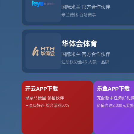
中超第4輪梅
**中超第4轮：梅州客家2-2北京国安，张玉宁梅开二
中超联赛第4轮迎来一场备受瞩目的较量，**梅州客
为梅州球员杨超声的染红而引发赛后广泛讨论。下面
### **比赛过程：逆转与反超交织的较量**