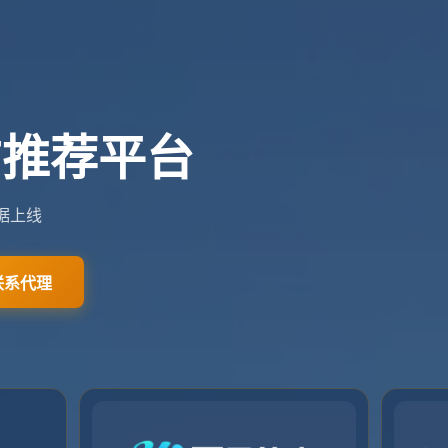
网站首页
关于我们
产品服务
新闻中心
以专业服务与客户满意度的最高境界为目标而不懈努力