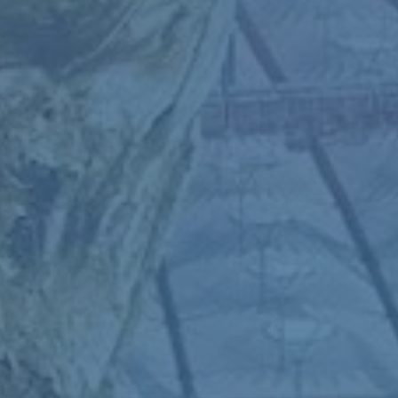
平比分的良机。可以说，梅州的韧性成为他们在强敌