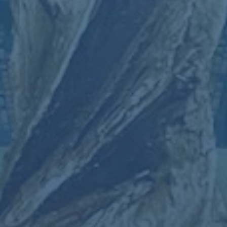
表现而失去信心。相反，他们利用对手的防守松懈，不断通过边
明了比赛不仅是技术的较量，更是意志力的对抗。
超联赛的激烈竞争。**“张玉宁梅开二度”**显示了国安在锋线上
场2-2的平局显然已经为本赛季中超留下了浓墨重彩的一笔。