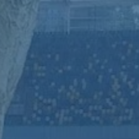
。这一点在梅州客家的身上得到了体现。就像在本场