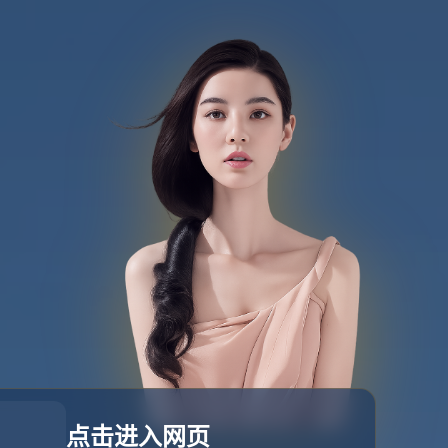
027-5045301
新闻资讯
联系我们