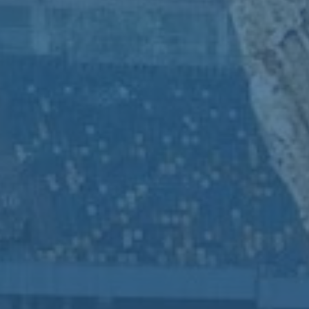
### **案例分析：球队韧性如何影响比赛走势**
回顾近期中超的比赛，能在逆境中扳平甚至反超比分