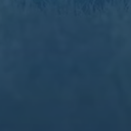
关于我们
产品服务
新闻中心
联系我们
24小时服务热线
027-5045301
微信公众号