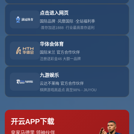
在欧冠联赛中，球队必须在正式比赛前提交两份名單：A名
單和B名單。这一要求确保了赛事的规范化和公正性，同时
也为每支参赛球队提供了在球员选择上的公平竞争基础。这
些名單需要在指定的截止日期之前呈交给欧洲足联
（UEFA），因此了解并合理运用这些规则对每一支参赛球