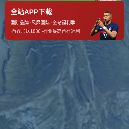
**B名單的规则**
与A名單相比，*B名單更具有灵活性*。任何满足欧足联规
定的年轻球员都可以被列入B名單。B名單没有严格的人数
限制，只要这些球员在青年队注册超过两年，并且出生于
2001年1月1日之后即可。这一规则为俱乐部提供了培育年
轻人才的机会，同时也允许在伤病或状态波动的情况下进行
调整。
**为何区分A名單和B名單**
这种名單划分的方式不仅确保了比赛的高水准，也给予了年
轻球员更多施展才华的机会。例如，巴塞罗那在过去几年中
频繁使用B名單，将一批青年才俊引入一线队，其中的代表