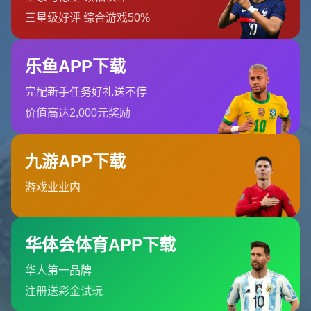
队都至关重要。
**A名單的规则**
*A名單是每支球队的主要名单*，允许最多25名球员注册。
其中，至少8名球员必须是“当地培养的球员”。这一规定旨
在鼓励俱乐部注重其青训体系的发展，并提升本土球员在球
队中的比例。在这一名单中，只有通过严格经过各级欧冠比
赛检验的球员才能入选，确保在关键赛事中的可靠性和竞技
水平。