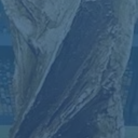
队注入新鲜活力。
通过对欧冠名單规则的细致讲解，我们不难发现，不论是A
名單还是B名單，都不仅是规定中的一纸文件，它们更是俱
乐部战略布局、人才培养和比赛取胜的关键工具。熟知并灵
活运用这些规则，将帮助球队在欧冠赛场上立于不败之地。